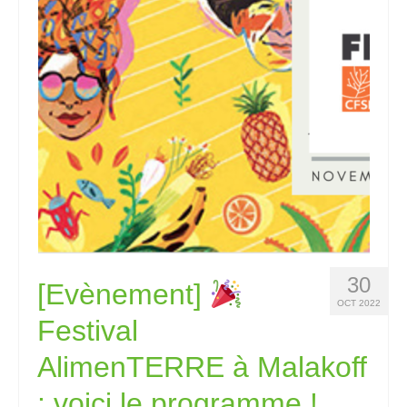
30
[Evènement]
OCT 2022
Festival
AlimenTERRE à Malakoff
: voici le programme !