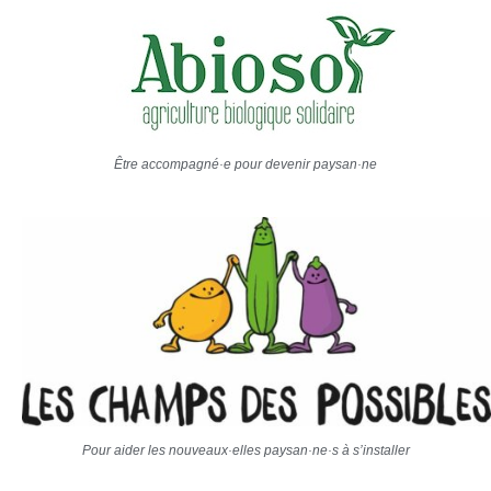
Être accompagné·e pour devenir paysan·ne
Pour aider les nouveaux·elles paysan·ne·s à s’installer