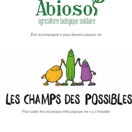
Être accompagné·e pour devenir paysan·ne
Pour aider les nouveaux·elles paysan·ne·s à s’installer