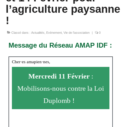
l’agriculture paysanne
!
Classé dans :
Actualités
,
Evènement
,
Vie de l'association
|
0
Message du Réseau AMAP IDF :
Cher·es amapien·nes,
Mercredi 11 Février
:
Mobilisons-nous contre la Loi
Duplomb !