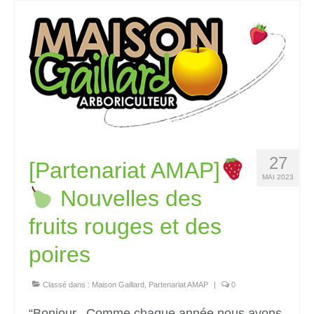
27
[Partenariat AMAP]
MAI 2023
Nouvelles des
fruits rouges et des
poires
Classé dans :
Maison Gaillard
,
Partenariat AMAP
|
0
“Bonjour, Comme chaque année nous avons