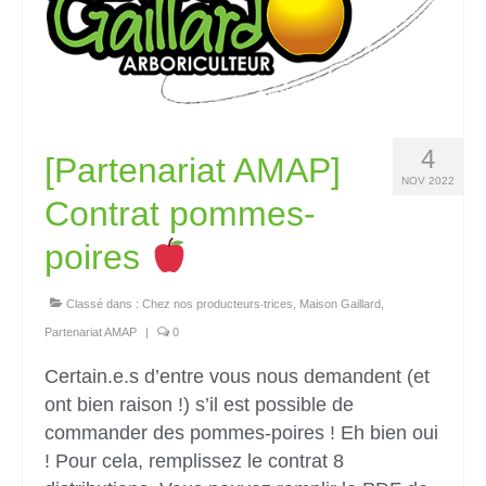
4
[Partenariat AMAP]
NOV 2022
Contrat pommes-
poires
Classé dans :
Chez nos producteurs‧trices
,
Maison Gaillard
,
Partenariat AMAP
|
0
Certain.e.s d’entre vous nous demandent (et
ont bien raison !) s’il est possible de
commander des pommes-poires ! Eh bien oui
! Pour cela, remplissez le contrat 8