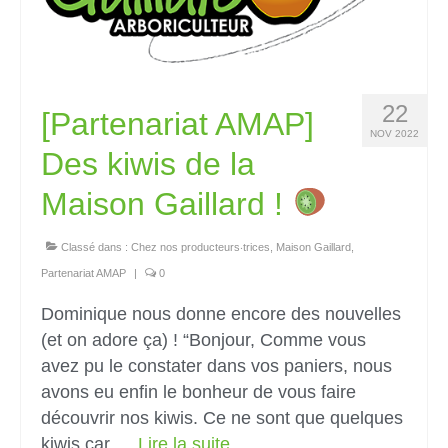
22
[Partenariat AMAP]
NOV 2022
Des kiwis de la
Maison Gaillard !
Classé dans :
Chez nos producteurs‧trices
,
Maison Gaillard
,
Partenariat AMAP
|
0
Dominique nous donne encore des nouvelles
(et on adore ça) ! “Bonjour, Comme vous
avez pu le constater dans vos paniers, nous
avons eu enfin le bonheur de vous faire
découvrir nos kiwis. Ce ne sont que quelques
kiwis car …
Lire la suite­­