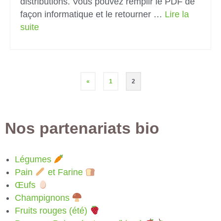
distributions. Vous pouvez remplir le PDF de
façon informatique et le retourner …
Lire la
suite­­
«
1
2
Nos partenariats bio
Légumes
Pain
et Farine
Œufs
Champignons
Fruits rouges (été)