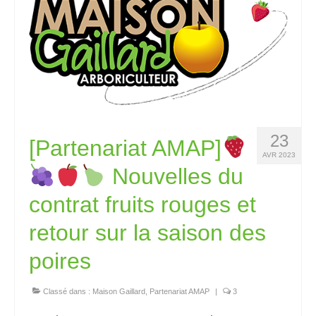
23
[Partenariat AMAP]
AVR 2023
Nouvelles du
contrat fruits rouges et
retour sur la saison des
poires
Classé dans :
Maison Gaillard
,
Partenariat AMAP
|
3