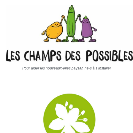
Pour aider les nouveaux·elles paysan·ne·s à s’installer