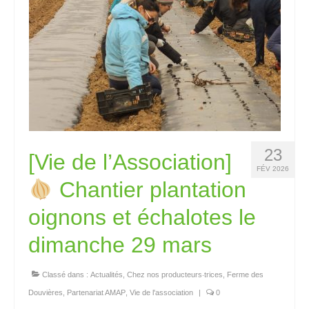
23
[Vie de l’Association]
FÉV 2026
Chantier plantation
oignons et échalotes le
dimanche 29 mars
Classé dans :
Actualités
,
Chez nos producteurs‧trices
,
Ferme des
Douvières
,
Partenariat AMAP
,
Vie de l'association
|
0