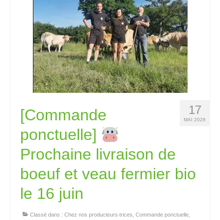
17
[Commande
MAI 2026
ponctuelle]
Prochaine livraison de
boeuf et veau fermier bio
le 16 juin
Classé dans :
Chez nos producteurs‧trices
,
Commande ponctuelle
,