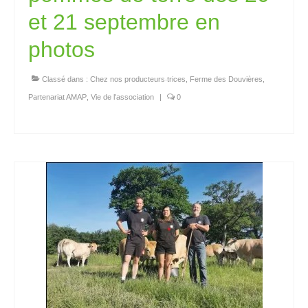
et 21 septembre en
photos
Classé dans :
Chez nos producteurs‧trices
,
Ferme des Douvières
,
Partenariat AMAP
,
Vie de l'association
|
0