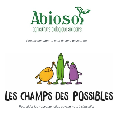
Être accompagné·e pour devenir paysan·ne
Pour aider les nouveaux·elles paysan·ne·s à s’installer