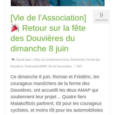
9
[Vie de l’Association]
JUIN 2025
Retour sur la fête
des Douvières du
dimanche 8 juin
Classé dans :
Chez nos producteurs‧trices
,
Evènement
,
Ferme des
Douvières
,
Partenariat AMAP
,
Vie de l'association
|
0
Ce dimanche 8 juin, Roman et Frédéric, les
courageux maraîchers de la ferme des
Douvières, ont accueilli les deux AMAP qui
soutiennent leur projet… Quatre fiers
Malakoffiots partirent, tôt pour les courageux
cyclistes, et moins tôt pour les automobilistes