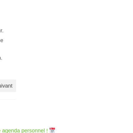
r.
de
.
uivant
re agenda personnel !