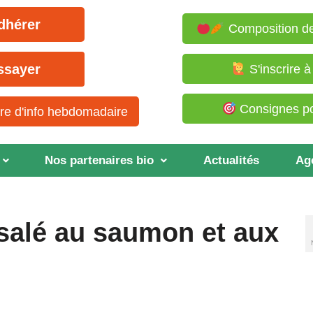
dhérer
Composition de
ssayer
S'inscrire 
Consignes pou
tre d'info hebdomadaire
Nos partenaires bio
Actualités
Ag
salé au saumon et aux