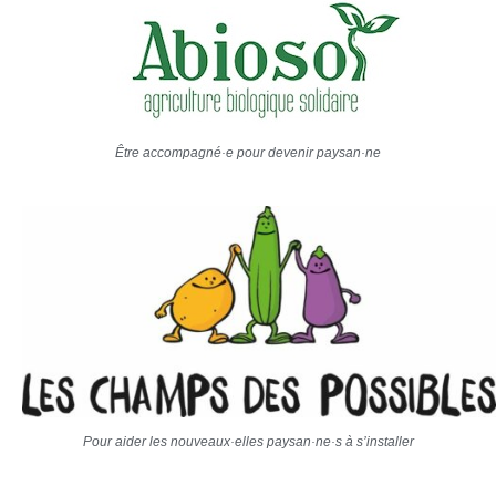
Être accompagné·e pour devenir paysan·ne
Pour aider les nouveaux·elles paysan·ne·s à s’installer