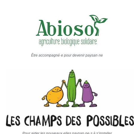
Être accompagné·e pour devenir paysan·ne
Pour aider les nouveaux·elles paysan·ne·s à s’installer