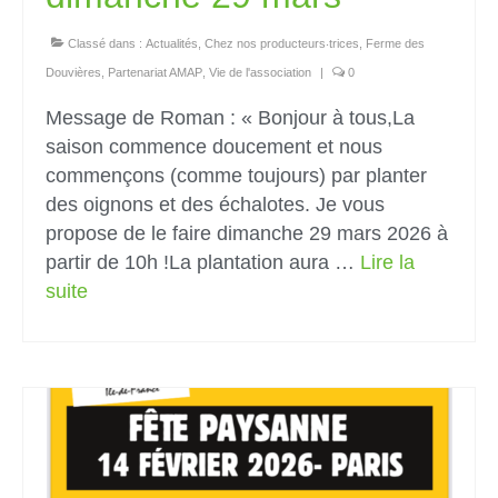
Classé dans :
Actualités
,
Chez nos producteurs‧trices
,
Ferme des
Douvières
,
Partenariat AMAP
,
Vie de l'association
|
0
Message de Roman : « Bonjour à tous,La
saison commence doucement et nous
commençons (comme toujours) par planter
des oignons et des échalotes. Je vous
propose de le faire dimanche 29 mars 2026 à
partir de 10h !La plantation aura …
Lire la
suite­­