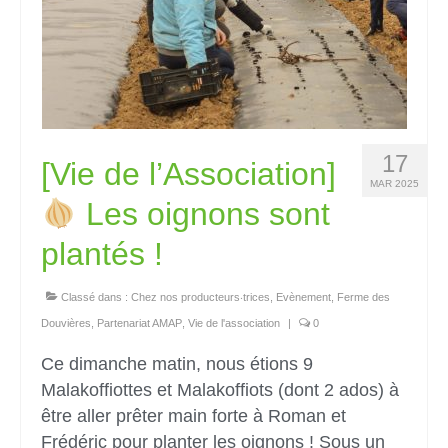
17
[Vie de l’Association]
MAR 2025
Les oignons sont
plantés !
Classé dans :
Chez nos producteurs‧trices
,
Evènement
,
Ferme des
Douvières
,
Partenariat AMAP
,
Vie de l'association
|
0
Ce dimanche matin, nous étions 9
Malakoffiottes et Malakoffiots (dont 2 ados) à
être aller prêter main forte à Roman et
Frédéric pour planter les oignons ! Sous un