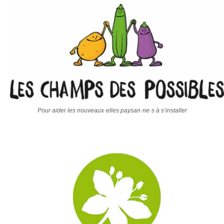
Pour aider les nouveaux·elles paysan·ne·s à s’installer