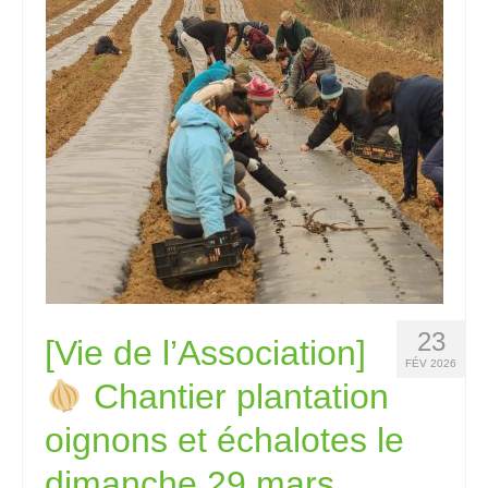
23
[Vie de l’Association]
FÉV 2026
Chantier plantation
oignons et échalotes le
dimanche 29 mars