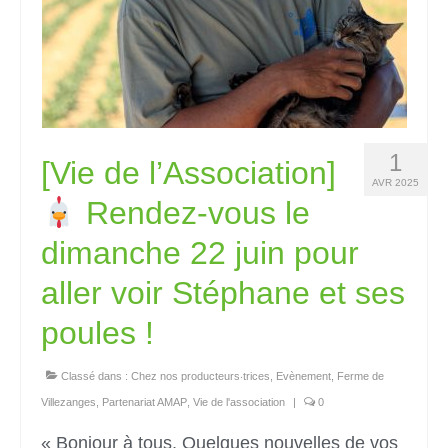
1
[Vie de l’Association]
AVR 2025
Rendez-vous le
dimanche 22 juin pour
aller voir Stéphane et ses
poules !
Classé dans :
Chez nos producteurs‧trices
,
Evènement
,
Ferme de
Villezanges
,
Partenariat AMAP
,
Vie de l'association
|
0
« Bonjour à tous, Quelques nouvelles de vos