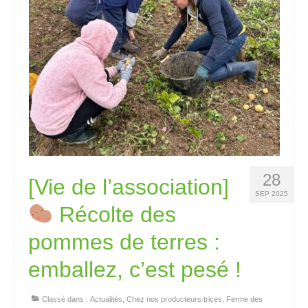
28
[Vie de l’association]
SEP 2025
Récolte des
pommes de terres :
emballez, c’est pesé !
Classé dans :
Actualités
,
Chez nos producteurs‧trices
,
Ferme des