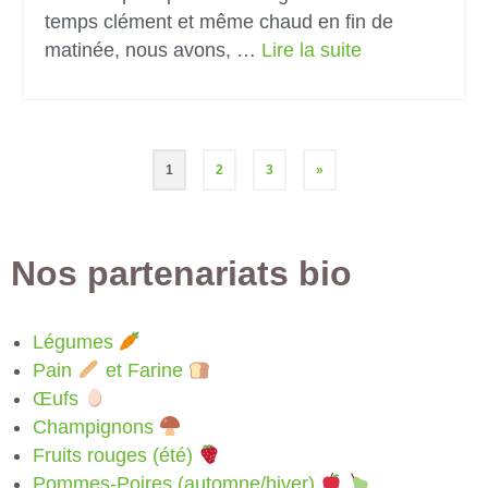
temps clément et même chaud en fin de
matinée, nous avons, …
Lire la suite­­
1
2
3
»
Nos partenariats bio
Légumes
Pain
et Farine
Œufs
Champignons
Fruits rouges (été)
Pommes-Poires (automne/hiver)