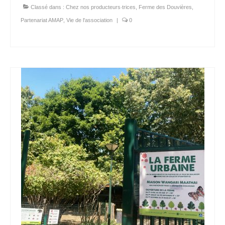
Classé dans :
Chez nos producteurs‧trices
,
Ferme des Douvières
,
Partenariat AMAP
,
Vie de l'association
|
0