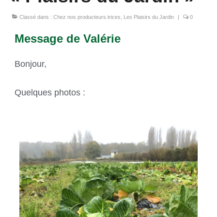
Classé dans :
Chez nos producteurs‧trices
,
Les Plaisirs du Jardin
|
0
Message de Valérie
Bonjour,
Quelques photos :