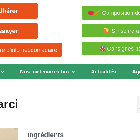
dhérer
Composition de
ssayer
S'inscrire 
Consignes pou
tre d'info hebdomadaire
Nos partenaires bio
Actualités
Ag
arci
Ingrédients