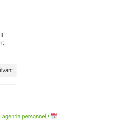
Il
nt
uivant
re agenda personnel !