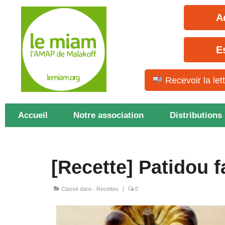
A
E
Recevoir la let
Accueil
Notre association
Distributions
[Recette] Patidou f
Classé dans :
Recettes
|
0