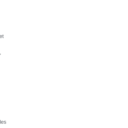
et
,
les