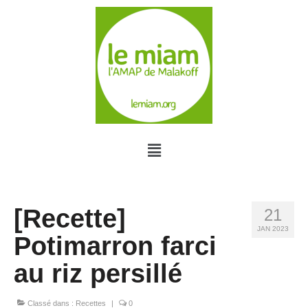
[Recette]
21
JAN 2023
Potimarron farci
au riz persillé
Classé dans :
Recettes
|
0