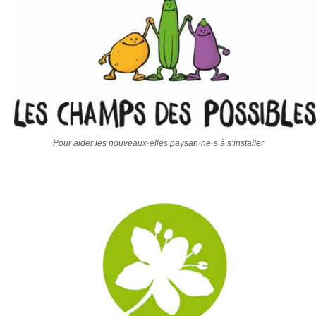
Pour aider les nouveaux·elles paysan·ne·s à s’installer