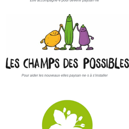
Être accompagné·e pour devenir paysan·ne
Pour aider les nouveaux·elles paysan·ne·s à s’installer