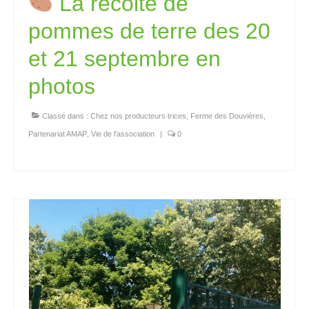
La récolte de
pommes de terre des 20
et 21 septembre en
photos
Classé dans :
Chez nos producteurs‧trices
,
Ferme des Douvières
,
Partenariat AMAP
,
Vie de l'association
|
0