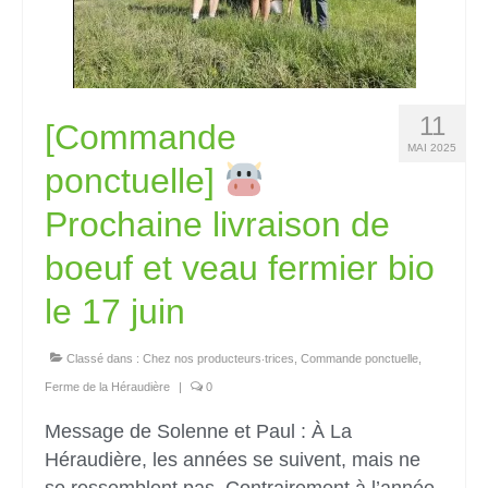
11
[Commande
MAI 2025
ponctuelle]
Prochaine livraison de
boeuf et veau fermier bio
le 17 juin
Classé dans :
Chez nos producteurs‧trices
,
Commande ponctuelle
,
Ferme de la Héraudière
|
0
Message de Solenne et Paul : À La
Héraudière, les années se suivent, mais ne
se ressemblent pas. Contrairement à l’année