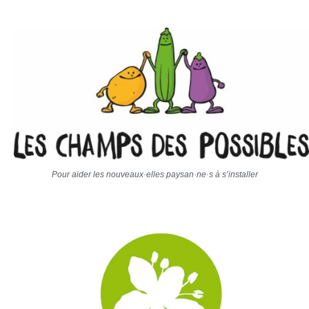
Pour aider les nouveaux·elles paysan·ne·s à s’installer