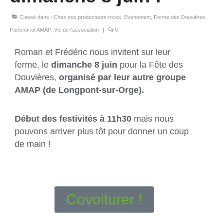
Classé dans :
Chez nos producteurs‧trices
,
Evènement
,
Ferme des Douvières
,
Partenariat AMAP
,
Vie de l'association
|
0
Roman et Frédéric nous invitent sur leur
ferme, le
dimanche 8 juin
pour la Fête des
Douvières,
organisé par leur autre groupe
AMAP (de Longpont-sur-Orge).
Début des festivités à 11h30
mais nous
pouvons arriver plus tôt pour donner un coup
de main !
Covoiturer !