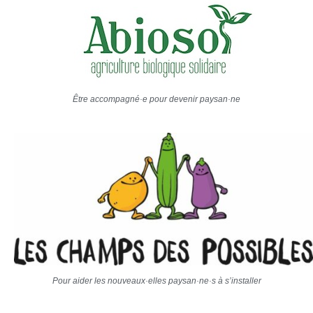
Être accompagné·e pour devenir paysan·ne
Pour aider les nouveaux·elles paysan·ne·s à s’installer