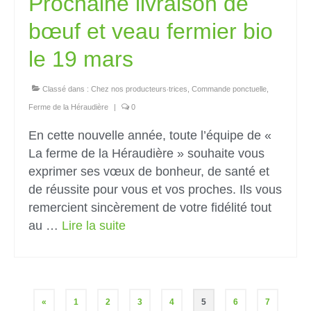
Prochaine livraison de
bœuf et veau fermier bio
le 19 mars
Classé dans :
Chez nos producteurs‧trices
,
Commande ponctuelle
,
Ferme de la Héraudière
|
0
En cette nouvelle année, toute l’équipe de «
La ferme de la Héraudière » souhaite vous
exprimer ses vœux de bonheur, de santé et
de réussite pour vous et vos proches. Ils vous
remercient sincèrement de votre fidélité tout
au …
Lire la suite­­
«
1
2
3
4
5
6
7