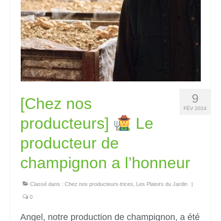
9
[Chez nos
FÉV 2024
producteurs]
Le
producteur de
champignon a l’honneur
Classé dans :
Chez nos producteurs‧trices
,
Les Plaisirs du Jardin
|
0
Angel, notre production de champignon, a été